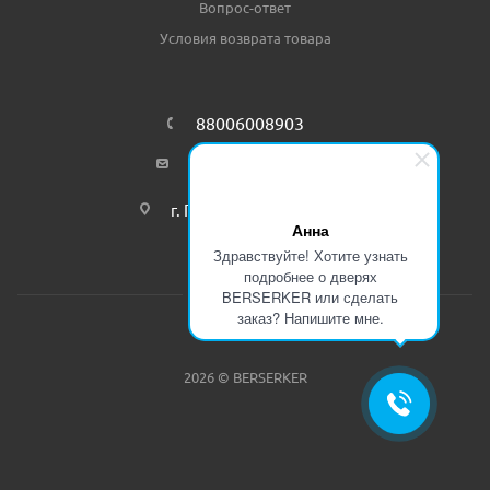
Вопрос-ответ
Условия возврата товара
88006008903
info@bersgroup.ru
г. Пенза, ул. Пушкина 15
Анна
Здравствуйте! Хотите узнать
подробнее о дверях
BERSERKER или сделать
заказ? Напишите мне.
2026 © BERSERKER