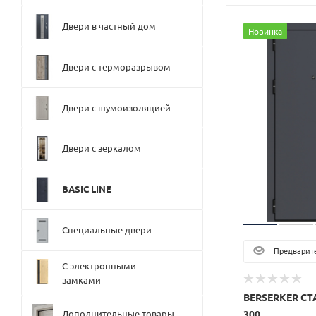
Двери в частный дом
Новинка
Двери с терморазрывом
Двери с шумоизоляцией
Двери с зеркалом
BASIC LINE
Специальные двери
Предварите
С электронными
замками
BERSERKER СТ
300
Дополнительные товары