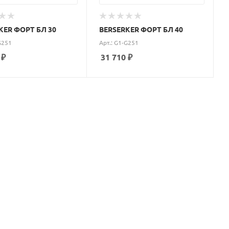
KER ФОРТ БЛ 30
BERSERKER ФОРТ БЛ 40
G251
Арт.: G1-G251
₽
31 710
₽