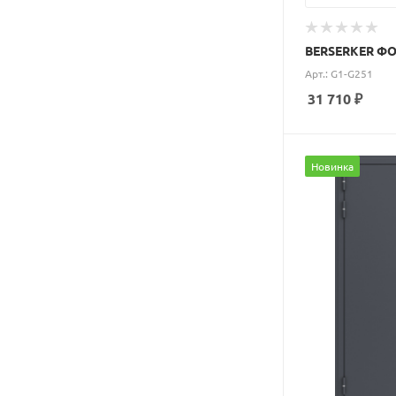
BERSERKER ФО
Арт.: G1-G251
31 710
₽
Новинка