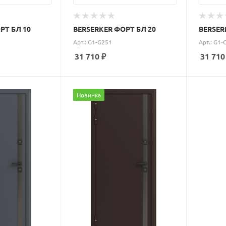
РТ БЛ 10
BERSERKER ФОРТ БЛ 20
BERSER
Арт.: G1-G251
Арт.: G1-
31 710
₽
31 710
Новинка