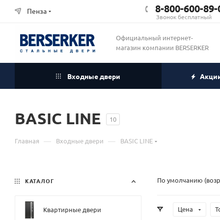
8-800-600-89-
Пенза
Звонок бесплатный
Официальный интернет-
магазин компании BERSERKER
Входные двери
Акци
BASIC LINE
10
—
—
Главная
Входные двери
BASIC LINE
По умолчанию (воз
КАТАЛОГ
Цена
Т
Квартирные двери