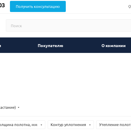
03
Получить консультацию
и
Покупателю
О компании
растание)
олщина полотна, мм
Контур уплотнения
Утепление полот