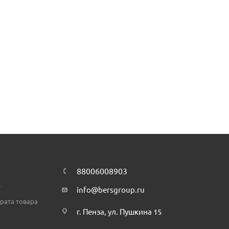
88006008903
т
info@bersgroup.ru
рата товара
г. Пенза, ул. Пушкина 15